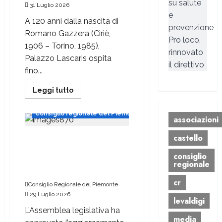
su salute
31 Luglio 2026
e
A 120 anni dalla nascita di
prevenzione
Romano Gazzera (Ciriè,
Pro loco,
1906 – Torino, 1985),
rinnovato
Palazzo Lascaris ospita
il direttivo
fino...
Leggi tutto
Consiglio regionale del Piemonte
associazioni
castello
Il Piemonte aggiorna il
Piano aria: misure
consiglio
alternative al blocco dei
regionale
veicoli diesel euro 5
cr
Consiglio Regionale del Piemonte
29 Luglio 2026
levaldigi
L’Assemblea legislativa ha
media