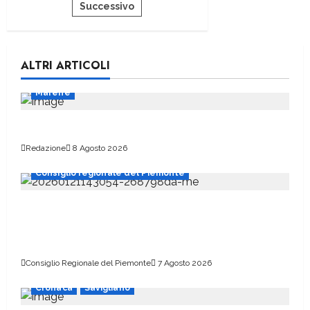
Successivo
ALTRI ARTICOLI
Marene
Pellegrini a Sant’Anna di Vinadio
Redazione
8 Agosto 2026
Consiglio regionale del Piemonte
Marcinelle, il presidente Nicco: “Onorare gli
italiani caduti sul lavoro in ogni parte del
mondo”
Consiglio Regionale del Piemonte
7 Agosto 2026
Cronaca
Savigliano