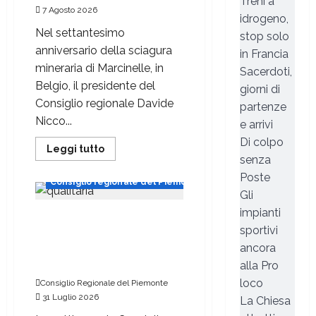
Treni a
7 Agosto 2026
idrogeno,
Nel settantesimo
stop solo
anniversario della sciagura
in Francia
mineraria di Marcinelle, in
Sacerdoti,
Belgio, il presidente del
giorni di
Consiglio regionale Davide
partenze
Nicco...
e arrivi
Di colpo
Leggi tutto
senza
Poste
Consiglio regionale del Piemonte
Gli
impianti
Ambiente e conti pubblici al
sportivi
centro dell’attività questa
settimana in Consiglio
ancora
regionale
alla Pro
loco
Consiglio Regionale del Piemonte
31 Luglio 2026
La Chiesa