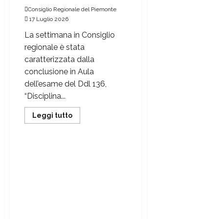
Consiglio Regionale del Piemonte
17 Luglio 2026
La settimana in Consiglio
regionale è stata
caratterizzata dalla
conclusione in Aula
dell’esame del Ddl 136,
“Disciplina...
Leggi tutto
Consiglio regionale del Piemonte
Atèfano, il neologismo per il
genitore che ha perso un
figlio. Presentato un ordine
del giorno per sostenere la
diffusione del termine nato
per colmare un vuoto
linguistico