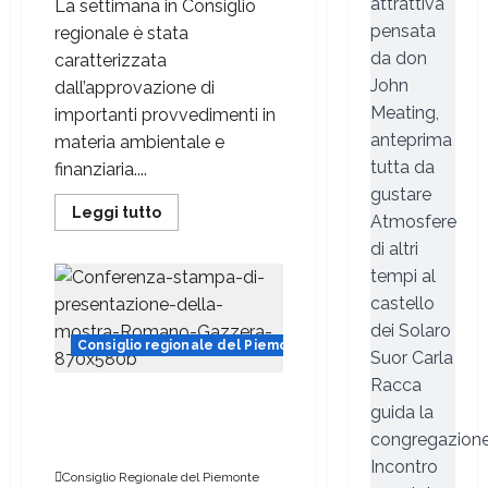
attrattiva
La settimana in Consiglio
pensata
regionale è stata
da don
caratterizzata
John
dall’approvazione di
Meating,
importanti provvedimenti in
anteprima
materia ambientale e
tutta da
finanziaria....
gustare
Leggi tutto
Atmosfere
di altri
tempi al
castello
dei Solaro
Consiglio regionale del Piemonte
Suor Carla
Racca
A Palazzo Lascaris la
guida la
mostra “Romano Gazzera.
congregazion
Nel regno dei fiori giganti”
Incontro
Consiglio Regionale del Piemonte