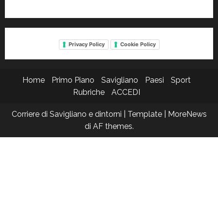
Privacy Policy
Cookie Policy
Home
Primo Piano
Savigliano
Paesi
Sport
Rubriche
ACCEDI
Corriere di Savigliano e dintorni | Template
|
MoreNews
di AF themes.