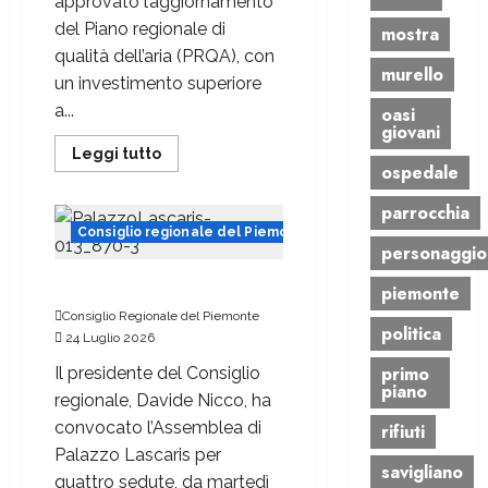
approvato l’aggiornamento
del Piano regionale di
mostra
qualità dell’aria (PRQA), con
murello
un investimento superiore
a...
oasi
giovani
Leggi tutto
ospedale
parrocchia
Consiglio regionale del Piemonte
personaggio
Sette giorni dal 27 luglio
piemonte
Consiglio Regionale del Piemonte
politica
24 Luglio 2026
primo
Il presidente del Consiglio
piano
regionale, Davide Nicco, ha
convocato l’Assemblea di
rifiuti
Palazzo Lascaris per
savigliano
quattro sedute, da martedì