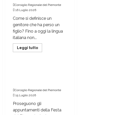
Consiglio Regionale del Piemonte
16 Luglio 2026
Come si definisce un
genitore che ha perso un
figlio? Fino a oggi la lingua
italiana non...
Leggi tutto
Consiglio regionale del Piemonte
58ª Festa del Piemonte: nel
fine settimana la
rievocazione storica al
Colle dell’Assietta
Consiglio Regionale del Piemonte
15 Luglio 2026
Proseguono gli
appuntamenti della Festa