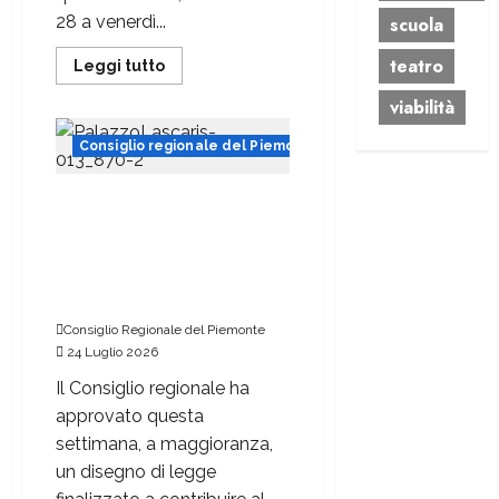
28 a venerdì...
scuola
teatro
Leggi tutto
viabilità
Consiglio regionale del Piemonte
Energia, abbruciamenti,
bilancio e sanità: i principali
provvedimenti esaminati in
Consiglio regionale nel
corso della settimana
Consiglio Regionale del Piemonte
24 Luglio 2026
Il Consiglio regionale ha
approvato questa
settimana, a maggioranza,
un disegno di legge