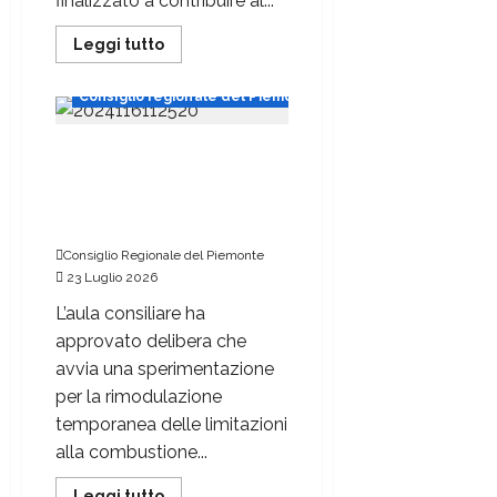
finalizzato a contribuire al...
Leggi tutto
Consiglio regionale del Piemonte
Abbruciamenti all’aperto, il
Consiglio regionale approva
la sperimentazione: ARPA
monitorerà gli effetti
Consiglio Regionale del Piemonte
23 Luglio 2026
L’aula consiliare ha
approvato delibera che
avvia una sperimentazione
per la rimodulazione
temporanea delle limitazioni
alla combustione...
Leggi tutto