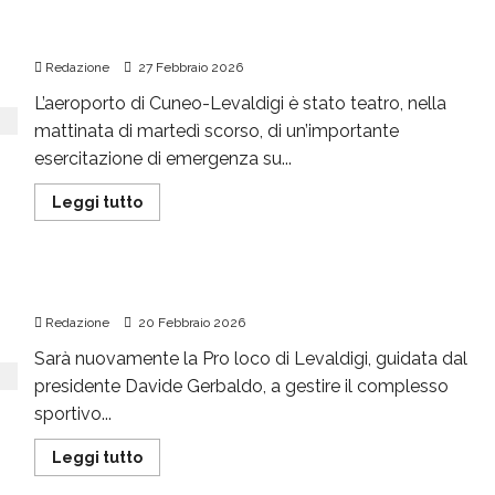
Precipita aereo, ma è solo per finta
Redazione
27 Febbraio 2026
L’aeroporto di Cuneo-Levaldigi è stato teatro, nella
mattinata di martedì scorso, di un’importante
esercitazione di emergenza su...
Leggi tutto
Gli impianti sportivi ancora alla Pro loco
Redazione
20 Febbraio 2026
Sarà nuovamente la Pro loco di Levaldigi, guidata dal
presidente Davide Gerbaldo, a gestire il complesso
sportivo...
Leggi tutto