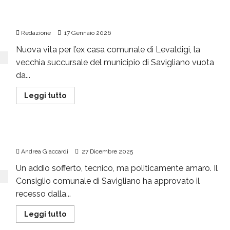
Nuova vita all’ex municipio di Levaldigi
Redazione
17 Gennaio 2026
Nuova vita per l’ex casa comunale di Levaldigi, la
vecchia succursale del municipio di Savigliano vuota
da...
Leggi tutto
«Non abbandoniamo l’aeroporto»
Andrea Giaccardi
27 Dicembre 2025
Un addio sofferto, tecnico, ma politicamente amaro. Il
Consiglio comunale di Savigliano ha approvato il
recesso dalla...
Leggi tutto