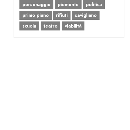
personaggio
piemonte
politica
primo piano
rifiuti
savigliano
scuola
teatro
viabilità