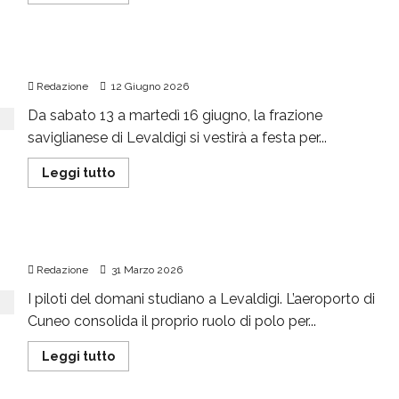
Quasi mezzo secolo di Sagra dij Pnön
Redazione
12 Giugno 2026
Da sabato 13 a martedì 16 giugno, la frazione
saviglianese di Levaldigi si vestirà a festa per...
Leggi tutto
Piloti del futuro a Levaldigi
Redazione
31 Marzo 2026
I piloti del domani studiano a Levaldigi. L’aeroporto di
Cuneo consolida il proprio ruolo di polo per...
Leggi tutto