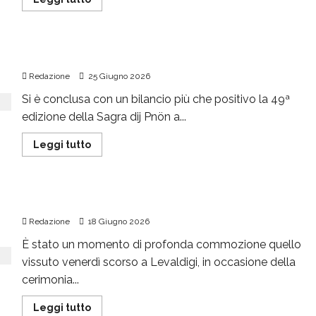
Il successo della Sagra dij Pnön
Redazione
25 Giugno 2026
Si è conclusa con un bilancio più che positivo la 49ª
edizione della Sagra dij Pnön a...
Leggi tutto
Campetto nel ricordo di Sebastiano
Redazione
18 Giugno 2026
È stato un momento di profonda commozione quello
vissuto venerdì scorso a Levaldigi, in occasione della
cerimonia...
Leggi tutto