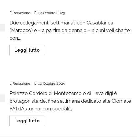
Aeroporto, resta soltanto il Marocco
Redazione
24 Ottobre 2025
Due collegamenti settimanali con Casablanca
(Marocco) e – a partire da gennaio – alcuni voli charter
con...
Leggi tutto
Palazzo Cordero, a Levaldigi, apre al pubblico
Redazione
10 Ottobre 2025
Palazzo Cordero di Montezemolo di Levaldigi è
protagonista del fine settimana dedicato alle Giornate
FAI d’Autunno, con speciali...
Leggi tutto