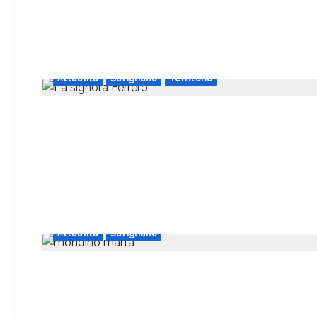
Attualità
Savigliano
Territorio
Attualità
Savigliano