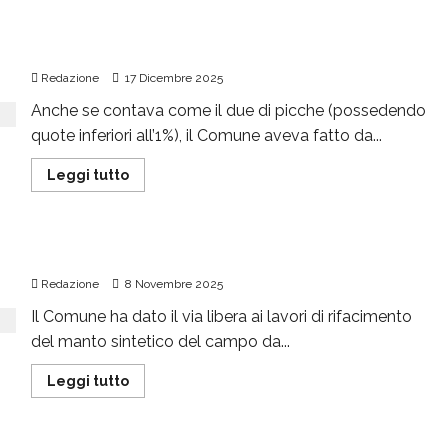
Il Comune abbandona l’aeroporto
Redazione
17 Dicembre 2025
Anche se contava come il due di picche (possedendo
quote inferiori all’1%), il Comune aveva fatto da...
Leggi tutto
Si risistema il campetto di Levaldigi
Redazione
8 Novembre 2025
Il Comune ha dato il via libera ai lavori di rifacimento
del manto sintetico del campo da...
Leggi tutto