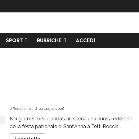
SPORT
RUBRICHE
ACCEDI
Messa e processione per Sant’Anna
Redazione
29 Luglio 2026
Nei giorni scorsi è andata in scena una nuova edizione
della festa patronale di Sant’Anna a Tetti Roccia,...
Leggi tutto