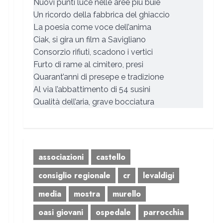
Nuovi punti luce nelle aree più buie
Un ricordo della fabbrica del ghiaccio
La poesia come voce dell’anima
Ciak, si gira un film a Savigliano
Consorzio rifiuti, scadono i vertici
Furto di rame al cimitero, presi
Quarant’anni di presepe e tradizione
Al via l’abbattimento di 54 susini
Qualità dell’aria, grave bocciatura
associazioni
castello
consiglio regionale
cr
levaldigi
media
mostra
murello
oasi giovani
ospedale
parrocchia