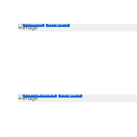
Attualità
Savigliano
Eventi&Cultura
Savigliano