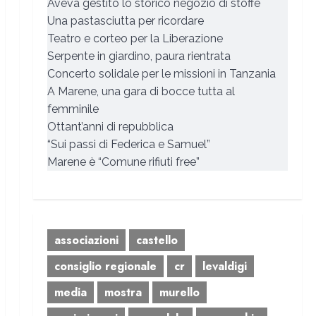
Aveva gestito lo storico negozio di stoffe
Una pastasciutta per ricordare
Teatro e corteo per la Liberazione
Serpente in giardino, paura rientrata
Concerto solidale per le missioni in Tanzania
A Marene, una gara di bocce tutta al
femminile
Ottant’anni di repubblica
“Sui passi di Federica e Samuel”
Marene è “Comune rifiuti free”
associazioni
castello
consiglio regionale
cr
levaldigi
media
mostra
murello