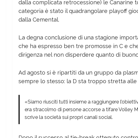
dalla complicata retrocessione) le Canarine tor
categoria è stato il quadrangolare playoff gi
dalla Cemental.
La degna conclusione di una stagione importa
che ha espresso ben tre promosse in C e che 
dirigenza nel non disperdere quanto di buono 
Ad agosto si è ripartiti da un gruppo da plasm
sempre lo stesso: la D sta troppo stretta alle
«Siamo riusciti tutti insieme a raggiungere l’obiett
era stracolmo di persone accorse a tifare Volley 
scrive la società sui propri canali social.
Dopo il successo al tie-break ottenuto contr