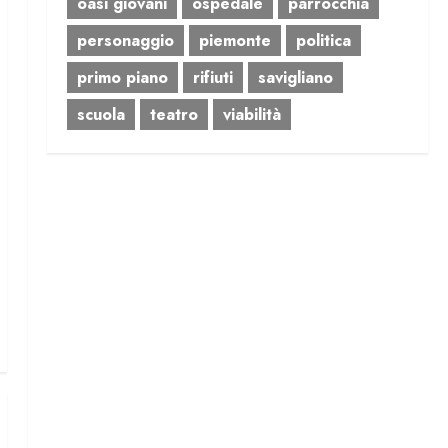
oasi giovani
ospedale
parrocchia
personaggio
piemonte
politica
primo piano
rifiuti
savigliano
scuola
teatro
viabilità