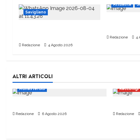
Attualità
S
Savigliano
Piazza del P
Era un appassionato del mondo
attendere
delle ferrovie
Redazione
4 
Redazione
4 Agosto 2026
ALTRI ARTICOLI
Monasterolo
Racconigi
Scuolabus a rischio per settembre
Officina M
Redazione
6 Agosto 2026
Redazione