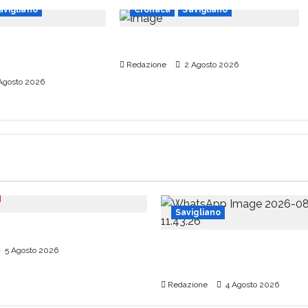
avigliano
Cronaca
Savigliano
opolo dovrà
Chiude il ponte di via Alba
Redazione
2 Agosto 2026
Agosto 2026
Savigliano
onviso a Pradleves
Era un appassionato del 
5 Agosto 2026
delle ferrovie
Redazione
4 Agosto 2026