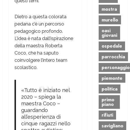
questi temi.
mostra
Dietro a questa colorata
murello
pedana c’è un percorso
oasi
pedagogico profondo.
giovani
L’idea è nata dall’ispirazione
ospedale
della maestra Roberta
Coco, che ha saputo
parrocchia
coinvolgere l’intero team
personaggio
scolastico.
piemonte
politica
«Tutto è iniziato nel
2020 – spiega la
primo
maestra Coco –
piano
guardando
rifiuti
all’esperienza di
cinque ragazzi nello
savigliano