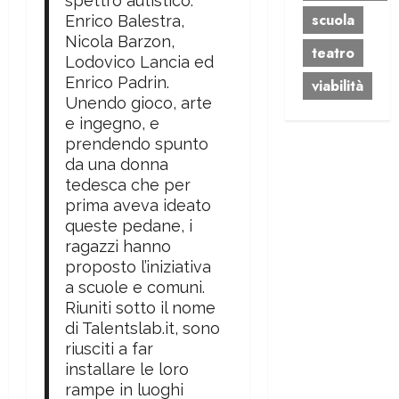
spettro autistico:
scuola
Enrico Balestra,
Nicola Barzon,
teatro
Lodovico Lancia ed
Enrico Padrin.
viabilità
Unendo gioco, arte
e ingegno, e
prendendo spunto
da una donna
tedesca che per
prima aveva ideato
queste pedane, i
ragazzi hanno
proposto l’iniziativa
a scuole e comuni.
Riuniti sotto il nome
di Talentslab.it, sono
riusciti a far
installare le loro
rampe in luoghi