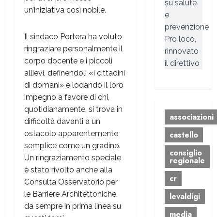
su salute
un’iniziativa così nobile.
e
prevenzione
Il sindaco Portera ha voluto
Pro loco,
ringraziare personalmente il
rinnovato
corpo docente e i piccoli
il direttivo
allievi, definendoli «i cittadini
di domani» e lodando il loro
impegno a favore di chi,
quotidianamente, si trova in
associazioni
difficoltà davanti a un
ostacolo apparentemente
castello
semplice come un gradino.
consiglio
Un ringraziamento speciale
regionale
è stato rivolto anche alla
cr
Consulta Osservatorio per
le Barriere Architettoniche,
levaldigi
da sempre in prima linea su
media