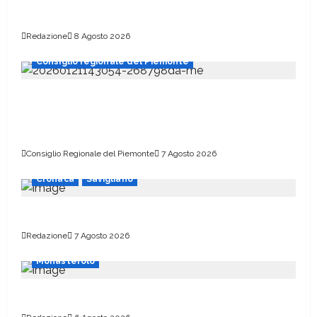
Pellegrini a Sant’Anna di Vinadio
Redazione
8 Agosto 2026
Consiglio regionale del Piemonte
Marcinelle, il presidente Nicco: “Onorare gli
italiani caduti sul lavoro in ogni parte del
mondo”
Consiglio Regionale del Piemonte
7 Agosto 2026
Cronaca
Savigliano
Un bando per aderire alle Cer
Redazione
7 Agosto 2026
Monasterolo
Scuolabus a rischio per settembre