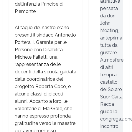
attrattiva
dell’infanzia Principe di
pensata
Piemonte.
da don
John
Al taglio del nastro erano
Meating,
presenti il sindaco Antonello
anteprima
Portera, il Garante per le
tutta da
Persone con Disabilità
gustare
Michele Falletti, una
Atmosfere
rappresentanza delle
di altri
docenti della scuola guidata
tempi al
dalla coordinatrice del
castello
progetto Roberta Coco, e
dei Solaro
alcune classi di piccoli
Suor Carla
alunni. Accanto a loro, le
Racca
volontarie di Mai+Sole, che
guida la
hanno espresso profonda
congregazion
gratitudine verso le maestre
Incontro
per aver promosso