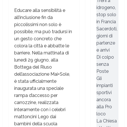
Treni a
idrogeno,
Educare alla sensibilità e
stop solo
all’inclusione fin da
in Francia
piccolissimi non solo è
Sacerdoti,
possibile, ma può tradursi in
giorni di
un gesto concreto che
partenze
colora la città e abbatte le
e arrivi
barriere. Nella mattinata di
Di colpo
lunedì 29 giugno, alla
senza
Bottega del Riuso
Poste
dell’associazione Mai+Sole,
Gli
è stata ufficialmente
impianti
inaugurata una speciale
sportivi
rampa d’accesso per
ancora
carrozzine, realizzata
alla Pro
interamente con i celebri
loco
mattoncini Lego dai
La Chiesa
bambini della scuola