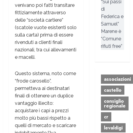
“Sui passi
venivano poi fatti transitare
di
fittiziamente attraverso
Federica e
delle “società cartiere”
Samuel”
(scatole vuote esistenti solo
Marene è
sulla carta) prima di essere
“Comune
rivenduti a clienti finali
rifiuti free”
nazionali, tra cui allevamenti
e macelli.
Questo sistema, noto come
associazioni
“frode carosello”,
permetteva ai destinatari
castello
finali di ottenere un duplice
consiglio
vantaggio illecito:
regionale
acquistare i capi a prezzi
cr
molto più bassi rispetto a
quelli di mercato e scaricare
levaldigi
indebitamente l’Iva,