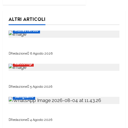
ALTRI ARTICOLI
Monasterolo
Scuolabus a rischio per settembre
Redazione
6 Agosto 2026
Racconigi
Officina Monviso a Pradleves
Redazione
5 Agosto 2026
Savigliano
Era un appassionato del mondo delle ferrovie
Redazione
4 Agosto 2026