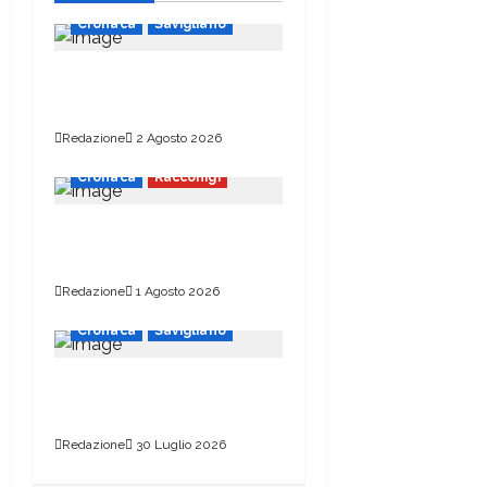
Cronaca
Savigliano
Chiude il ponte di via
Alba
Redazione
2 Agosto 2026
Cronaca
Racconigi
Auto nel mirino dei
vandali
Redazione
1 Agosto 2026
Cronaca
Savigliano
«Mastelli? Si decide a
settembre»
Redazione
30 Luglio 2026