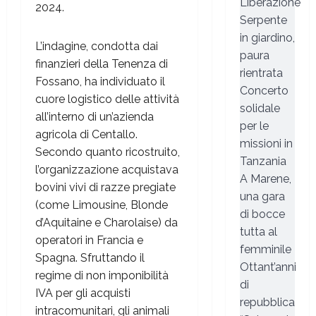
Liberazione
2024.
Serpente
in giardino,
L’indagine, condotta dai
paura
finanzieri della Tenenza di
rientrata
Fossano, ha individuato il
Concerto
cuore logistico delle attività
solidale
all’interno di un’azienda
per le
agricola di Centallo.
missioni in
Secondo quanto ricostruito,
Tanzania
l’organizzazione acquistava
A Marene,
bovini vivi di razze pregiate
una gara
(come Limousine, Blonde
di bocce
d’Aquitaine e Charolaise) da
tutta al
operatori in Francia e
femminile
Spagna. Sfruttando il
Ottant’anni
regime di non imponibilità
di
IVA per gli acquisti
repubblica
intracomunitari, gli animali