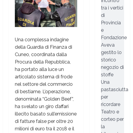
Incontro
tra i vertici
di
Provincia
e
Fondazione
Una complessa indagine
Aveva
della Guardia di Finanza di
gestito lo
Cuneo, coordinata dalla
storico
Procura della Repubblica,
negozio di
ha portato alla luce un
stoffe
articolato sistema di frode
Una
nel settore del commercio
pastasciutta
di bestiame. L’operazione,
per
denominata “Golden Beef”,
ricordare
ha svelato un giro d’affari
Teatro e
illecito basato sull’emissione
corteo per
di fatture false per oltre 20
la
milioni di euro tra il 2018 e il