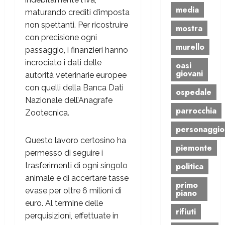
media
maturando crediti d’imposta
non spettanti. Per ricostruire
mostra
con precisione ogni
murello
passaggio, i finanzieri hanno
incrociato i dati delle
oasi
giovani
autorità veterinarie europee
con quelli della Banca Dati
ospedale
Nazionale dell’Anagrafe
parrocchia
Zootecnica.
personaggio
Questo lavoro certosino ha
piemonte
permesso di seguire i
trasferimenti di ogni singolo
politica
animale e di accertare tasse
primo
evase per oltre 6 milioni di
piano
euro. Al termine delle
rifiuti
perquisizioni, effettuate in