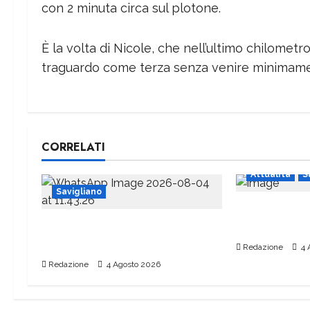
con 2 minuta circa sul plotone.
È la volta di Nicole, che nell’ultimo chilometro
traguardo come terza senza venire minimamen
CORRELATI
Attualità
S
Savigliano
Piazza del P
Era un appassionato del mondo
attendere
delle ferrovie
Redazione
4 
Redazione
4 Agosto 2026