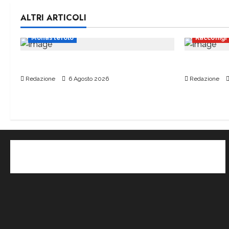
ALTRI ARTICOLI
Monasterolo
Racconigi
Scuolabus a rischio per settembre
Officina M
Redazione
6 Agosto 2026
Redazione