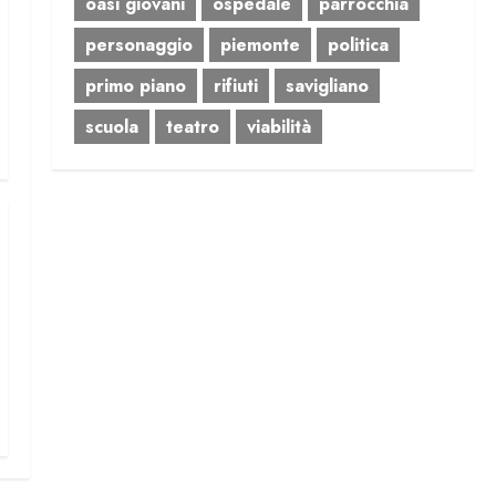
oasi giovani
ospedale
parrocchia
personaggio
piemonte
politica
primo piano
rifiuti
savigliano
scuola
teatro
viabilità