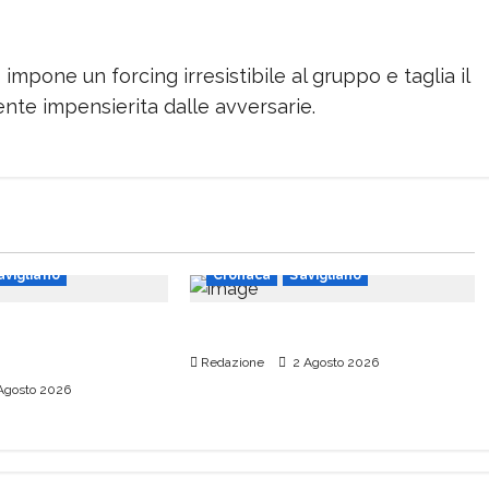
 impone un forcing irresistibile al gruppo e taglia il
te impensierita dalle avversarie.
avigliano
Cronaca
Savigliano
opolo dovrà
Chiude il ponte di via Alba
Redazione
2 Agosto 2026
Agosto 2026