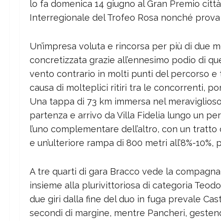
lo fa domenica 14 giugno al Gran Premio città d
Interregionale del Trofeo Rosa nonché prova 
Un’impresa voluta e rincorsa per più di due m
concretizzata grazie all’ennesimo podio di qu
vento contrario in molti punti del percorso e
causa di molteplici ritiri tra le concorrenti, p
Una tappa di 73 km immersa nel meraviglioso c
partenza e arrivo da Villa Fidelia lungo un pe
l’uno complementare dell’altro, con un tratto 
e un’ulteriore rampa di 800 metri all’8%-10%, p
A tre quarti di gara Bracco vede la compagna 
insieme alla plurivittoriosa di categoria Teod
due giri dalla fine del duo in fuga prevale Ca
secondi di margine, mentre Pancheri, gestend