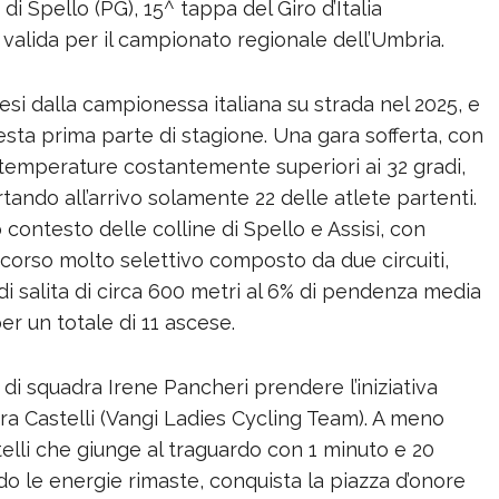
i Spello (PG), 15^ tappa del Giro d’Italia
valida per il campionato regionale dell’Umbria.
esi dalla campionessa italiana su strada nel 2025, e
esta prima parte di stagione. Una gara sofferta, con
 temperature costantemente superiori ai 32 gradi,
ortando all’arrivo solamente 22 delle atlete partenti.
ontesto delle colline di Spello e Assisi, con
rcorso molto selettivo composto da due circuiti,
di salita di circa 600 metri al 6% di pendenza media
er un totale di 11 ascese.
di squadra Irene Pancheri prendere l’iniziativa
ora Castelli (Vangi Ladies Cycling Team). A meno
stelli che giunge al traguardo con 1 minuto e 20
o le energie rimaste, conquista la piazza d’onore