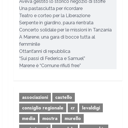
Aveva gestito lo storico negozio di stoffe
Una pastasciutta per ricordare
Teatro e corteo per la Liberazione
Serpente in giardino, paura rientrata
Concerto solidale per le missioni in Tanzania
A Marene, una gara di bocce tutta al
femminile
Ottant’anni di repubblica
“Sui passi di Federica e Samuel”
Marene è “Comune rifiuti free”
associazioni
castello
consiglio regionale
cr
levaldigi
media
mostra
murello