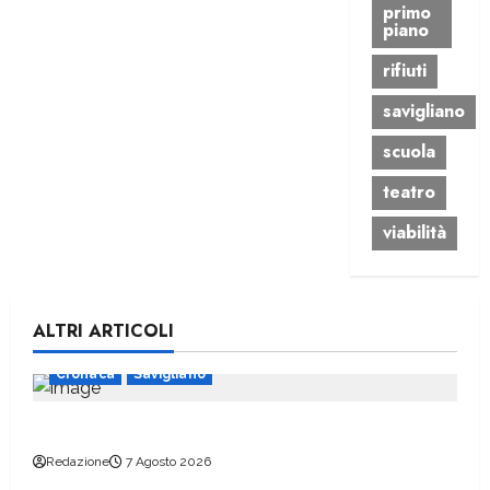
primo
piano
rifiuti
savigliano
scuola
teatro
viabilità
ALTRI ARTICOLI
Cronaca
Savigliano
Un bando per aderire alle Cer
Redazione
7 Agosto 2026