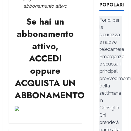
POPOLARI
abbonamento attivo
Se hai un
Fondi per
la
abbonamento
sicurezza
e nuove
attivo,
telecamere
ACCEDI
Emergenze
e scuola: i
oppure
principali
provvedimenti
ACQUISTA UN
della
ABBONAMENTO
settimana
in
Consiglio
Chi
prenderà
parte alla