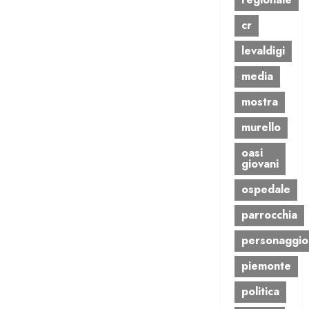
cr
levaldigi
media
mostra
murello
oasi
giovani
ospedale
parrocchia
personaggio
piemonte
politica