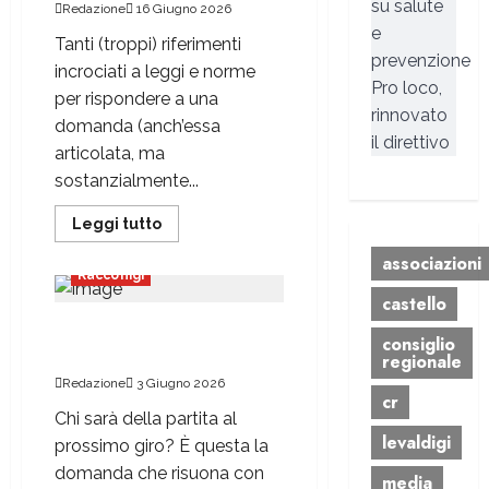
su salute
Redazione
16 Giugno 2026
e
Tanti (troppi) riferimenti
prevenzione
incrociati a leggi e norme
Pro loco,
per rispondere a una
rinnovato
domanda (anch’essa
il direttivo
articolata, ma
sostanzialmente...
Leggi tutto
Attualità
Politica
associazioni
Racconigi
castello
Chi prenderà parte alla
consiglio
sfida?
regionale
Redazione
3 Giugno 2026
cr
Chi sarà della partita al
levaldigi
prossimo giro? È questa la
domanda che risuona con
media