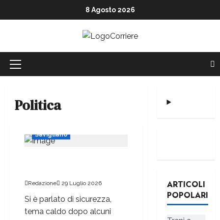
8 Agosto 2026
Politica
Cronaca
Politica
Savigliano
Sicurezza, niente taser per i
vigili
ARTICOLI
Redazione
29 Luglio 2026
POPOLARI
Si è parlato di sicurezza,
tema caldo dopo alcuni