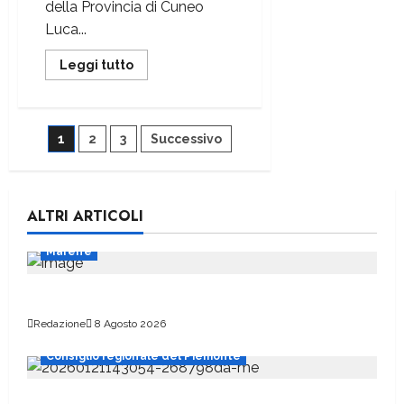
della Provincia di Cuneo
Luca...
Leggi tutto
1
2
3
Successivo
ALTRI ARTICOLI
Marene
Pellegrini a Sant’Anna di Vinadio
Redazione
8 Agosto 2026
Consiglio regionale del Piemonte
Marcinelle, il presidente Nicco: “Onorare gli