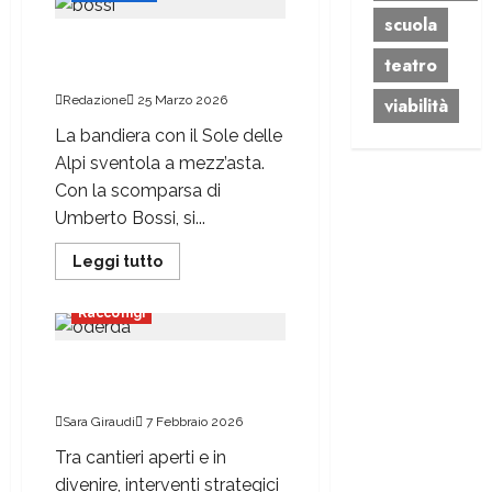
scuola
Quelle volte che Bossi
teatro
venne in città
Redazione
25 Marzo 2026
viabilità
La bandiera con il Sole delle
Alpi sventola a mezz’asta.
Con la scomparsa di
Umberto Bossi, si...
Leggi tutto
Attualità
Politica
Racconigi
«C’è ancora molto lavoro
da fare»
Sara Giraudi
7 Febbraio 2026
Tra cantieri aperti e in
divenire, interventi strategici