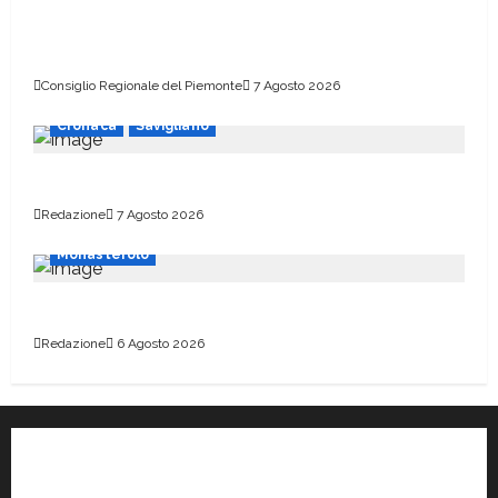
italiani caduti sul lavoro in ogni parte del
mondo”
Consiglio Regionale del Piemonte
7 Agosto 2026
Cronaca
Savigliano
Un bando per aderire alle Cer
Redazione
7 Agosto 2026
Monasterolo
Scuolabus a rischio per settembre
Redazione
6 Agosto 2026