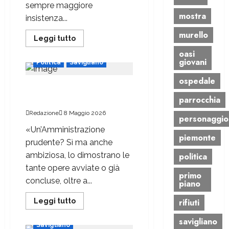
sempre maggiore
mostra
insistenza...
murello
Leggi tutto
oasi
giovani
Politica
Savigliano
ospedale
«Pochi investimenti? Tanti
parrocchia
progetti avviati»
Redazione
8 Maggio 2026
personaggio
«Un’Amministrazione
piemonte
prudente? Sì ma anche
ambiziosa, lo dimostrano le
politica
tante opere avviate o già
primo
concluse, oltre a...
piano
rifiuti
Leggi tutto
Attualità
Politica
savigliano
Savigliano