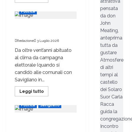
attrattiva
pensata
Politica
da don
John
«A Portera un 7 pieno, serve
Meating,
un altro mandato»
anteprima
Redazione
3 Luglio 2026
tutta da
Da oltre vent’anni abituato
gustare
al clima da campagna
Atmosfere
elettorale (quando si
di altri
candidò alle comunali con
tempi al
Savigliano in...
castello
dei Solaro
Leggi tutto
Suor Carla
Racca
Politica
Savigliano
guida la
congregazion
«Nomine senza alcuna
condivisione»
Incontro