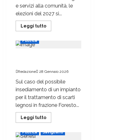
e servizi alla comunità, le
elezioni del 2027 si...
Attualità
Leggi tutto
Cavallermaggiore
Politica
Impianto per scarti legnosi,
si accende il dibattito
Redazione
28 Gennaio 2026
Sul caso del possibile
insediamento di un impianto
per il trattamento di scarti
legnosi in frazione Foresto...
Leggi tutto
Politica
Savigliano