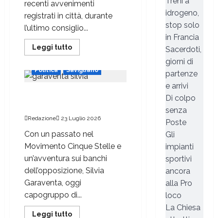
Treni a
recenti avvenimenti
idrogeno,
registrati in città, durante
stop solo
l’ultimo consiglio...
in Francia
Leggi tutto
Sacerdoti,
giorni di
Politica
Savigliano
partenze
e arrivi
«Il cambiamento che ci
Di colpo
voleva»
senza
Redazione
23 Luglio 2026
Poste
Con un passato nel
Gli
Movimento Cinque Stelle e
impianti
un’avventura sui banchi
sportivi
dell’opposizione, Silvia
ancora
Garaventa, oggi
alla Pro
capogruppo di...
loco
La Chiesa
Leggi tutto